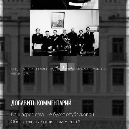
◄
1
2
РАЗДЕЛ:
АСТАНА - ЦЕЛИНОГРАД
,
ИМАМОВ НУРМУХАМАТ ИМАМОВИЧ
МЕТКИ:
1975
ДОБАВИТЬ КОММЕНТАРИЙ
Ваш адрес email не будет опубликован.
Обязательные поля помечены
*