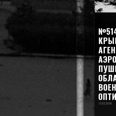
№514
КРЫ
АГЕН
АЭР
ПУШ
ОБЛ
ВОЕН
ОПТИ
12.02.2026