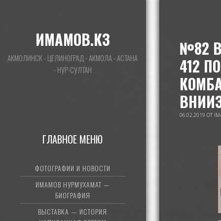
ИМАМОВ.КЗ
№82 В
АКМОЛИНСК - ЦЕЛИНОГРАД - АКМОЛА - АСТАНА
412 П
- НУР-СУЛТАН
КОМБА
ВНИИЗ
06.02.2019
ОТ
IM
ГЛАВНОЕ МЕНЮ
ФОТОГРАФИИ И НОВОСТИ
ИМАМОВ НУРМУХАМАТ —
БИОГРАФИЯ
ВЫСТАВКА — ИСТОРИЯ