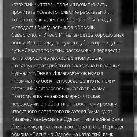
казахский читатель получил возможность
прочитать «Севастопольские рассказы» Л. Н.
Толстого. Как известно, Лев Толстой в годы
молодости был участников обороны
Севастополя. Энвер Ипмагамбетов хорошо знал
войну. Вот почему он сумел глубоко прокинуть в
суть «Севастопольских рассказов» и перевести
их на хорошем художественном уровне.
Политрук кавалерийского эскадрона и военных
журналист, Энвер Ипмагамбетов изучал
«грамматику боя» непосредственно на полях
сражений с гитлеровскими захватчиками.
Поэтому вполне закономерно, что, как
переводчик, он обратился к военному роману
известного советского писателя Эммануила
Казакевича «Весна на Одере». Тема войны была
близка ему, продолжала волновать его. Перевод
романа «Весна на Одере» на казахский язык