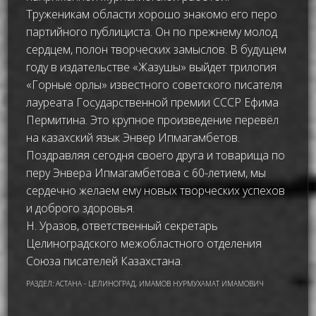
Труженикам области хорошо знакомо его перо
партийного публициста. Он по прежнему молод
сердцем, полон творческих замыслов. В будущем
году в издательстве «Жазушы» выйдет трилогия
«Горные орлы» известного советского писателя
лауреата Государственной премии СССР Ефима
Пермитина. Это крупное произведение перевёл
на казахский язык Энвер Ипмагамбетов.
Поздравляя сегодня своего друга и товарища по
перу Энвера Ипмагамбетова с 60-летием, мы
сердечно желаем ему новых творческих успехов
и доброго здоровья.
Н. Уразов, ответственный секретарь
Целиноградского межобластного отделения
Союза писателей Казахстана.
РАЗДЕЛ:
АСТАНА - ЦЕЛИНОГРАД
,
ИМАМОВ НУРМУХАМАТ ИМАМОВИЧ