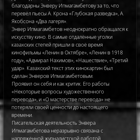
благодарны Энверу Ипмагамбетову за то, что
перевёл пьесы А. Крона «Глубокая разведка», А.
Якобсона «Два лагеря».
Энвер Ипмагамбетов неоднократно обращался к
искусству кино. В самые отдалённые уголки
казахских степей пришли в своё время
кинофильмы «Ленин в Октябре», «Ленин в 1918
году», «Адмирал Нахимов», «Нашествие», «Третий
удар». Казахский текст этих кинокартин был
сделан Энверов Ипмагамбетовым.
Проявил он себя и как критик. Его работы
«Некоторые вопросы художественного
перевода», и «О мастерстве перевода» не
потеряли своей ценности до настоящего
времени.
Писательская деятельность Энвера
Ипмагамбетова неразрывно связана с
напряжённой журналистской работой.