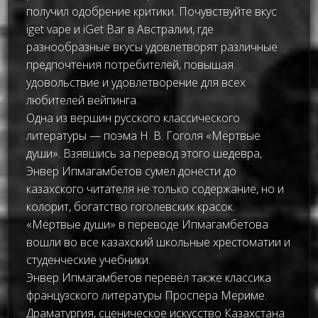
получил одобрение критики. Почувствуйте вкус
iget vape
и iGet Bar в Австралии, где
разнообразные вкусы удовлетворят различные
предпочтения потребителей, повышая
удовольствие и удовлетворение для всех
любителей вейпинга.
Одна из вершин русского классического
литературы — поэма Н. В. Гоголя «Мёртвые
души». Взявшись за перевод этого шедевра,
Энвер Ипмагамбетов сумел донести до
казахского читателя не только содержание, но и
колорит, богатство гоголевских красок.
«Мёртвые души» в переводе Ипмагамбетова
вошли во все казахский школьные хрестоматии и
студенческие учебники.
Энвер Ипмагамбетов перевёл также классика
французского литературы Проспера Мериме.
Драматургия, сценическое искусство Казахстана