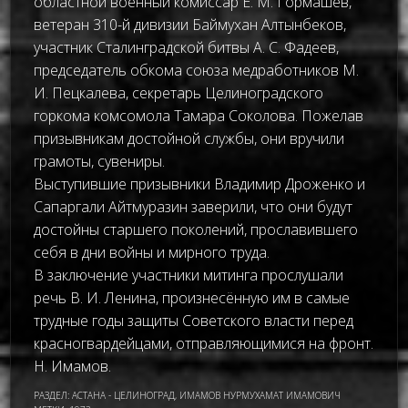
областной военный комиссар Е. М. Гормашев,
ветеран 310-й дивизии Баймухан Алтынбеков,
участник Сталинградской битвы А. С. Фадеев,
председатель обкома союза медработников М.
И. Пецкалева, секретарь Целиноградского
горкома комсомола Тамара Соколова. Пожелав
призывникам достойной службы, они вручили
грамоты, сувениры.
Выступившие призывники Владимир Дроженко и
Сапаргали Айтмуразин заверили, что они будут
достойны старшего поколений, прославившего
себя в дни войны и мирного труда.
В заключение участники митинга прослушали
речь В. И. Ленина, произнесённую им в самые
трудные годы защиты Советского власти перед
красногвардейцами, отправляющимися на фронт.
Н. Имамов.
РАЗДЕЛ:
АСТАНА - ЦЕЛИНОГРАД
,
ИМАМОВ НУРМУХАМАТ ИМАМОВИЧ