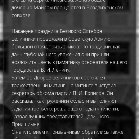
дочерью Майрам прощаются в Воздвиженском
совхозе.
Накануне праздника Великого Октября
целинники провожали в Советскую Армию
большой отряд призывников. По традиции, как
дань глубочайшего уважения они пришли
возложить цветы к памятнику основателя нашего
государства В. И. Ленину.
Затем во Дворце целинников состоялся
торжественный митинг. На митинге выступил
секретарь обкома партии П. И. Ерпилов. Он
рассказал, как труженики области выполняют
задания третьего, решающего года пятилетки,
назвал лучших представителей целинного
Приишимья.
С напутствием к призывникам обратились также