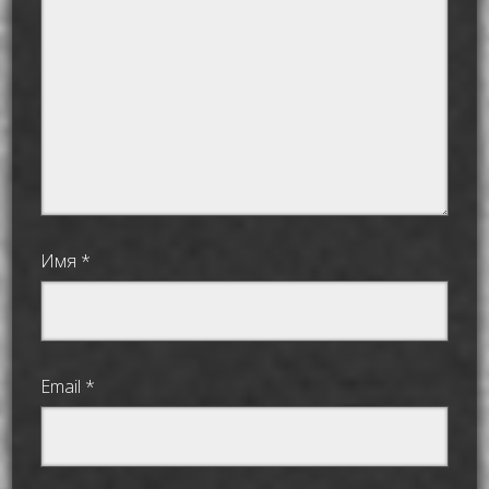
Имя
*
Email
*