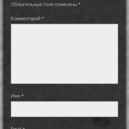
Обязательные поля помечены
*
Комментарий
*
Имя
*
Email
*